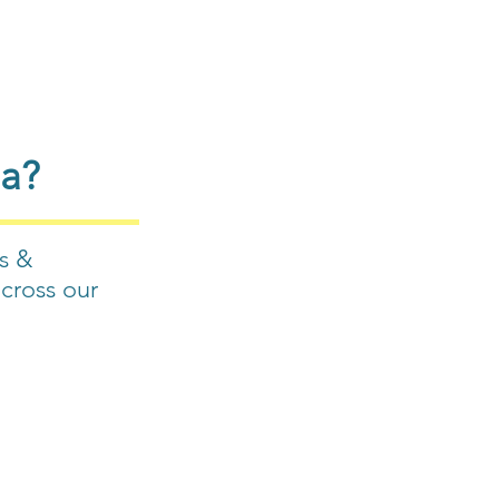
oa?
s &
cross our