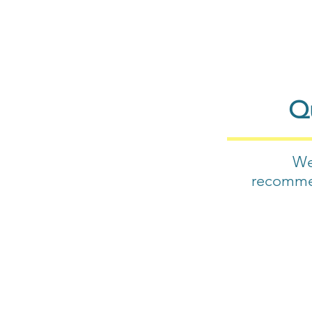
Qu
We
recommen